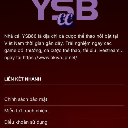
Nhà cái YSB66 là địa chỉ cá cược thể thao nổi bật tại
Việt Nam thời gian gần đây. Trải nghiệm ngay các
game đổi thưởng, cá cược thể thao, tài xỉu livestream,..
ngay tại https://www.akiya.jp.net/
LIÊN KẾT NHANH
Chính sách bảo mật
Miễn trừ trách nhiệm
Điều khoản sử dụng