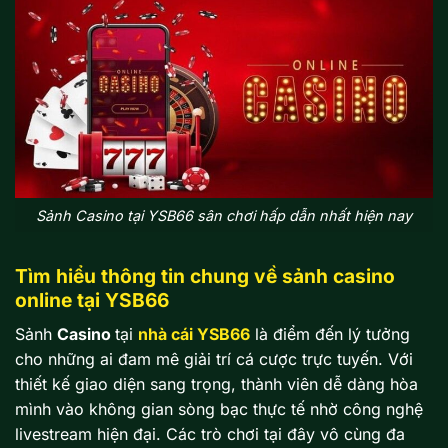
Sảnh Casino tại YSB66 sân chơi hấp dẫn nhất hiện nay
Tìm hiểu thông tin chung về sảnh casino
online tại YSB66
Sảnh
Casino
tại
nhà cái YSB66
là điểm đến lý tưởng
cho những ai đam mê giải trí cá cược trực tuyến. Với
thiết kế giao diện sang trọng, thành viên dễ dàng hòa
mình vào không gian sòng bạc thực tế nhờ công nghệ
livestream hiện đại. Các trò chơi tại đây vô cùng đa