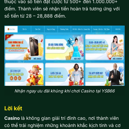
thuộc vào số tiền đặt cược từ 500+ đến 1.000.000+
điểm. Thành viên sẽ nhận tiền hoàn trả tương ứng với
số tiền từ 28 – 28,888 điểm.
Nhận ngay ưu đãi khủng khi chơi Casino tại YSB66
Lời kết
Casino
là không gian giải trí đỉnh cao, nơi thành viên
có thể trải nghiệm những khoảnh khắc kịch tính và cơ