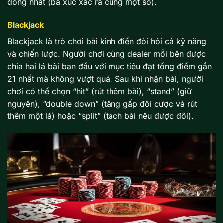
đồng nhất (ba xúc xắc ra cùng một số).
Blackjack
Blackjack là trò chơi bài kinh điển đòi hỏi cả kỹ năng
và chiến lược. Người chơi cùng dealer mỗi bên được
chia hai lá bài ban đầu với mục tiêu đạt tổng điểm gần
21 nhất mà không vượt quá. Sau khi nhận bài, người
chơi có thể chọn “hit” (rút thêm bài), “stand” (giữ
nguyên), “double down” (tăng gấp đôi cược và rút
thêm một lá) hoặc “split” (tách bài nếu được đôi).