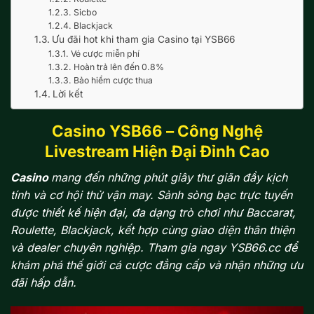
Sicbo
Blackjack
Ưu đãi hot khi tham gia Casino tại YSB66
Vé cược miễn phí
Hoàn trả lên đến 0.8%
Bảo hiểm cược thua
Lời kết
Casino YSB66 – Công Nghệ
Livestream Hiện Đại Đỉnh Cao
Casino
mang đến những phút giây thư giãn đầy kịch
tính và cơ hội thử vận may. Sảnh sòng bạc trực tuyến
được thiết kế hiện đại, đa dạng trò chơi như Baccarat,
Roulette, Blackjack, kết hợp cùng giao diện thân thiện
và dealer chuyên nghiệp. Tham gia ngay YSB66.cc để
khám phá thế giới cá cược đẳng cấp và nhận những ưu
đãi hấp dẫn.